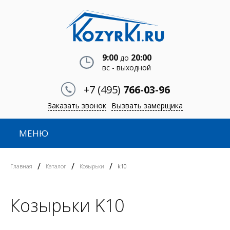
9:00
20:00
до
вс - выходной
+7 (495)
766-03-96
Заказать звонок
Вызвать замерщика
МЕНЮ
/
/
/
Главная
Каталог
Козырьки
k10
Козырьки K10