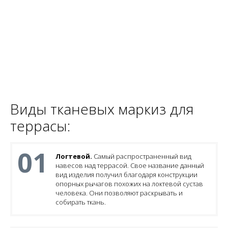
можно легко обновить дом и его внешний вид.
Боковые и вертикальные укрытия обеспечивают защиту от
ветра и надоедливых комаров во время отдыха.
Часто такие навесы автоматизированы и оборудованы
датчиками погоды, в случае солнца или дождя, они
автоматически сворачиваются.
Виды тканевых маркиз для
террасы:
01
Логтевой.
Самый распространенный вид
навесов над террасой. Свое название данный
вид изделия получил благодаря конструкции
опорных рычагов похожих на локтевой сустав
человека. Они позволяют раскрывать и
собирать ткань.