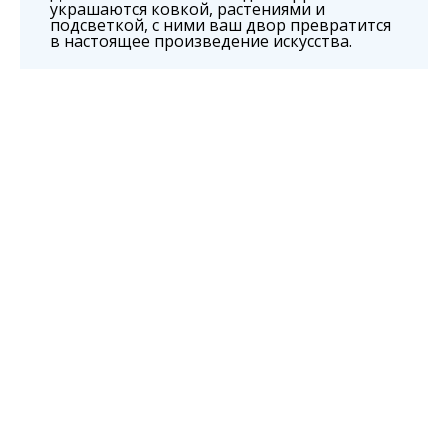
украшаются ковкой, растениями и
подсветкой, с ними ваш двор превратится
в настоящее произведение искусства.
Стоимость
По какой стоимости купить навес для вашей террасы,
зависит от многих факторов. Цена формируется
исходя из выбранных материалов, варианта пропитки
и уровня сложности монтажных работ.
Наши специалисты проконсультируют, выслушают все
пожелания и передадут оплаченный заказ для установки.
Минимальная цена изделия составляет – 3 500 р за м² .
Максимальная стоимость изделия с коваными
деталями – от 8 000 р м² .