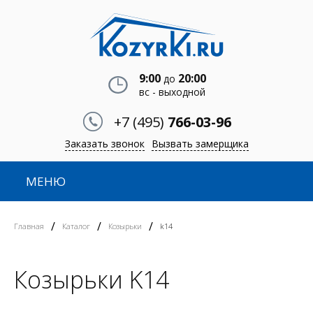
9:00
20:00
до
вс - выходной
+7 (495)
766-03-96
Заказать звонок
Вызвать замерщика
МЕНЮ
/
/
/
Главная
Каталог
Козырьки
k14
Козырьки K14