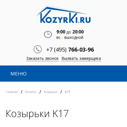
9:00
20:00
до
вс - выходной
+7 (495)
766-03-96
Заказать звонок
Вызвать замерщика
МЕНЮ
/
/
/
Главная
Каталог
Козырьки
k17
Козырьки K17