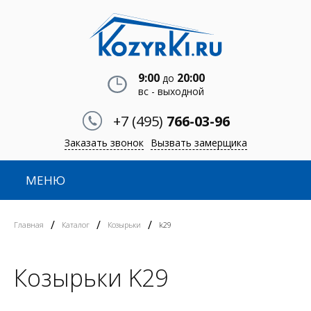
9:00
20:00
до
вс - выходной
+7 (495)
766-03-96
Заказать звонок
Вызвать замерщика
МЕНЮ
/
/
/
Главная
Каталог
Козырьки
k29
Козырьки K29