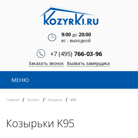
9:00
20:00
до
вс - выходной
+7 (495)
766-03-96
Заказать звонок
Вызвать замерщика
МЕНЮ
/
/
/
Главная
Каталог
Козырьки
k95
Козырьки K95